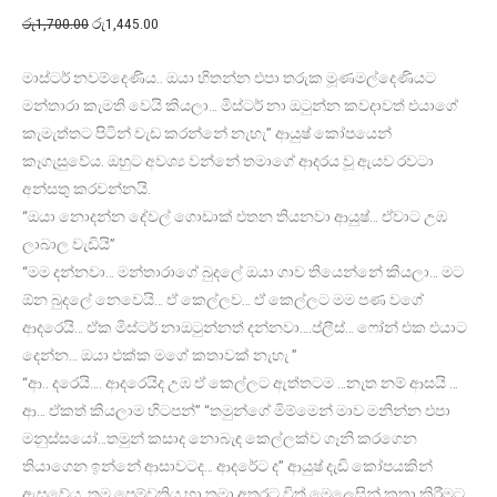
රු
1,700.00
රු
1,445.00
මාස්ටර් නවම්දෙණිය.. ඔයා හිතන්න එපා තරුක මූණමල්දෙණියට
මන්තාරා කැමති වෙයි කියලා… මිස්ටර් නා ඔටුන්න කවදාවත් එයාගේ
කැමැත්තට පිටින් වැඩ කරන්නේ නැහැ” ආයුෂ් කෝපයෙන්
කෑගැසුවේය. ඔහුට අවශ්‍ය වන්නේ තමාගේ ආදරය වූ ඇයව රවටා
අන්සතු කරවන්නයි.
“ඔයා නොදන්න දේවල් ගොඩාක් එතන තියනවා ආයුෂ්… ඒවාට උඹ
ලාබාල වැඩියි”
“මම දන්නවා… මන්තාරාගේ බුදලේ ඔයා ගාව තියෙන්නේ කියලා… මට
ඕන බුදලේ නෙවෙයි… ඒ කෙල්ලව… ඒ කෙල්ලට මම පණ වගේ
ආදරෙයි… ඒක මිස්ටර් නාඔටුන්නත් දන්නවා….ප්ලීස්… ෆෝන් එක එයාට
දෙන්න… ඔයා එක්ක මගේ කතාවක් නැහැ ”
“ආ.. දරෙයි…. ආදරෙයිද උඹ ඒ කෙල්ලට ඇත්තටම …නැත නම් ආසයි …
ආ… ඒකත් කියලාම හිටපන්” “තමුන්ගේ මිම්මෙන් මාව මනින්න එපා
මනුස්සයෝ…තමුන් කසාද නොබැඳ කෙල්ලක්ව ගෑනි කරගෙන
තියාගෙන ඉන්නේ ආසාවටද… ආදරේට ද” ආයුෂ් දැඩි කෝපයකින්
ඇසුවේය. තම පෙම්වතිය හා තමා අතරට විත් මෙලෙසින් කතා කිරීමට