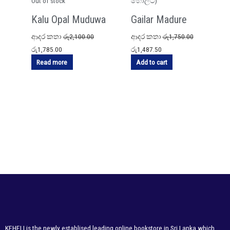
Out of stock
Kalu Opal Muduwa
Gailar Madure
ආදර කතා
රු
2,100.00
ආදර කතා
රු
1,750.00
(Victoria Holt)-කළු
Siththarawiya-
රු
1,785.00
රු
1,487.50
ඕපල්
ගයිලාර් මැඳුරේ
Read more
Add to cart
මුදුව(වික්ටෝරියා
සිත්තරාවිය(වික්ටෝරි
හෝල්ට්)
හෝල්ට්)
KEHELI is the newly establised leading online bookstore in Sri Lanka which