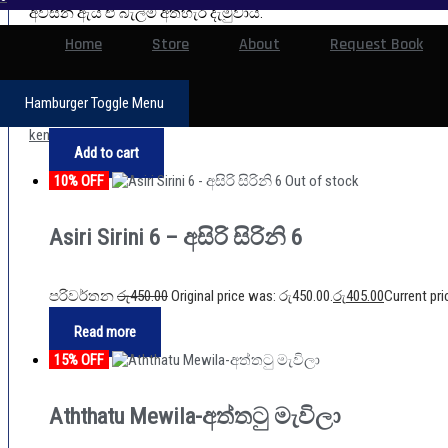
අවසන ඇය ඒ බැල්ම අතහැර දැමුවාය.
Home
Store
About
Request Book
Oba nathi ma-ඔබ නැති මා quantity
Add to cart
Hamburger Toggle Menu
Category:
පරිවර්තන
Author:
Chintha subasini ranasinghe
Publisher:
Wije
kendraya
Add to cart
10% OFF
Out of stock
Asiri Sirini 6 – අසිරි සිරිනි 6
පරිවර්තන
රු
450.00
Original price was: රු450.00.
රු
405.00
Current pri
is: රු405.00.
Read more
15% OFF
Aththatu Mewila-අත්තටු මැවිලා