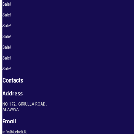
Sale!
Sale!
Sale!
Sale!
Sale!
Sale!
Sale!
Contacts
Address
NO. 172 , GIRIULLA ROAD ,
ALAWWA
Email
info@keheli.lk