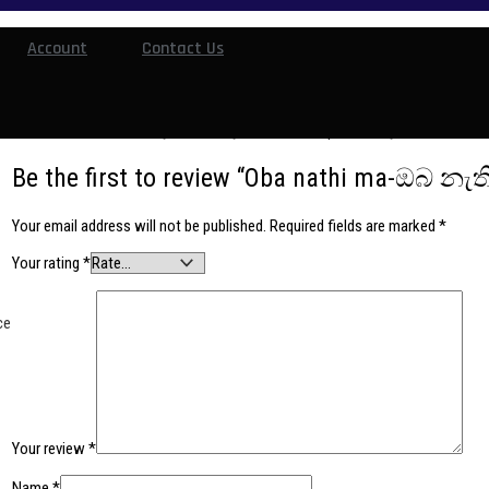
Kadathurawa-කඩතුරාව(Agatha
Account
Contact Us
christie)
පරිවර්තන
රු
1,000.00
Original price was:
sooriya grantha
රු1,000.00.
රු
900.00
Current price is: රු900.00.
Be the first to review “Oba nathi ma-ඔබ නැත
Your email address will not be published.
Required fields are marked
*
Your rating
*
ce
Your review
*
Name
*