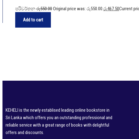
පරිවර්තන
රු
550.00
Original price was: රු550.00.
රු
467.50
Current pri
is: රු467.50.
Add to cart
KEHELI is the newly establised leading online bookstore in
Sri Lanka which offers you an outstanding professional and
reliable service with a great range of books with delightful
offers and discounts.