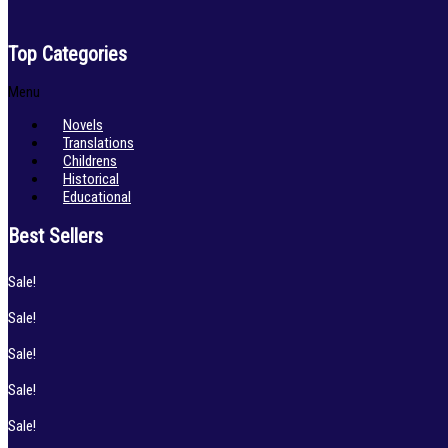
Top Categories
Menu
Novels
Translations
Childrens
Historical
Educational
Best Sellers
Sale!
Sale!
Sale!
Sale!
Sale!