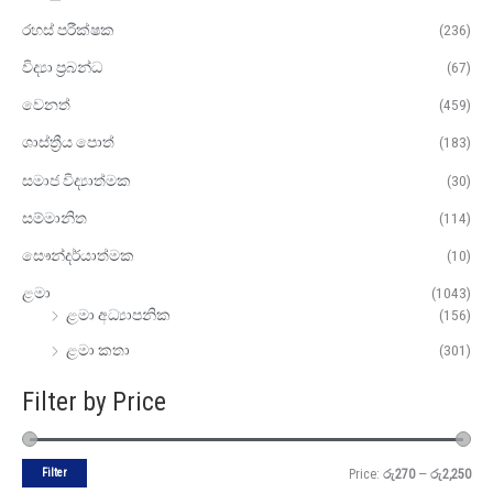
රහස් පරීක්ෂක
(236)
විද්‍යා ප්‍රබන්ධ
(67)
වෙනත්
(459)
ශාස්ත්‍රීය පොත්
(183)
සමාජ විද්‍යාත්මක
(30)
සම්මානිත
(114)
සෞන්දර්යාත්මක
(10)
ළමා
(1043)
ළමා අධ්‍යාපනික
(156)
ළමා කතා
(301)
Filter by Price
Filter
Price:
රු270
—
රු2,250