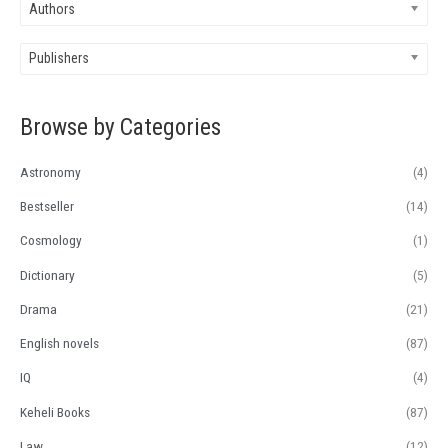
a
n
x
Authors
r
p
p
Publishers
c
r
r
h
i
i
f
Browse by Categories
c
c
o
e
e
r
Astronomy
(4)
:
Bestseller
(14)
Cosmology
(1)
Dictionary
(5)
Drama
(21)
English novels
(87)
IQ
(4)
Keheli Books
(87)
Law
(12)