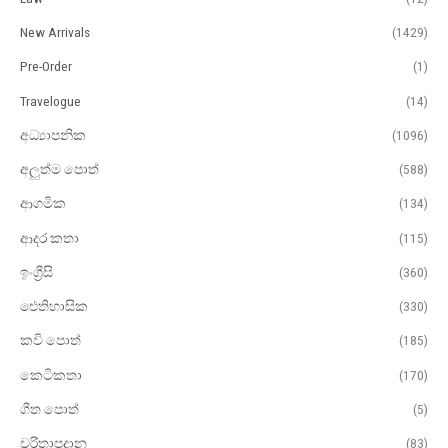
New Arrivals
(1429)
Pre-Order
(1)
Travelogue
(14)
අධ්‍යාපනික
(1096)
අලුත්ම පොත්
(588)
ආගමික
(134)
ආදර කතා
(115)
ඉංග්‍රීසි
(360)
ඓතිහාසික
(330)
කවි පොත්
(185)
කෙටිකතා
(170)
ගීත පොත්
(5)
චරිතාපදාන
(83)