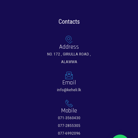
Sale!
Sale!
Sale!
Contacts
Address
NO. 172 , GIRIULLA ROAD ,
ALAWWA
Email
info@keheli.lk
Mobile
071-3560430
077-2855305
077-6992096