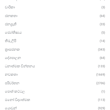
චාරිකා
(3)
ජනකතා
(64)
ජනශ්‍රැති
(33)
ජ්‍යෝතිෂ්‍යය
(5)
තීරු ලිපි
(14)
ත්‍රාසජනක
(343)
දේශපාලන
(64)
ධනාත්මක චින්තනය
(133)
නවකතා
(1669)
පරිවර්තන
(2706)
පොත් කට්ටල
(1)
මනෝ විද්‍යාත්මක​
(113)
යොවුන්
(929)