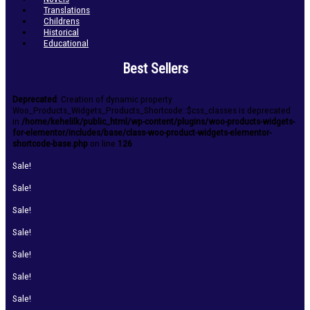
Translations
Childrens
Historical
Educational
Best Sellers
Deprecated
: Creation of dynamic property
Woo_Products_Widgets_Products_Shortcode::$css_classes is deprecated
in
/home/kehelilk/public_html/wp-content/plugins/woo-products-widgets-
for-elementor/includes/base/class-woo-product-widgets-elementor-
shortcode-base.php
on line
126
Sale!
Sale!
Sale!
Sale!
Sale!
Sale!
Sale!