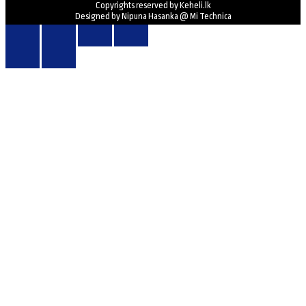
Copyrights reserved by Keheli.lk
Designed by Nipuna Hasanka @ Mi Technica