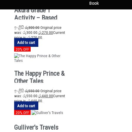
Book
Akura Grade 1
Activity – Based
English Assessment
ඉංග්‍රීසි
රු
300.00
Original price
was: රු300.00.
රු
270.00
Current
price is: රු270.00.
Add to cart
20% OFF
The Happy Prince &
Other Tales
ඉංග්‍රීසි
රු
550.00
Original price
was: රු550.00.
රු
440.00
Current
price is: රු440.00.
Add to cart
20% OFF
Gulliver’s Travels