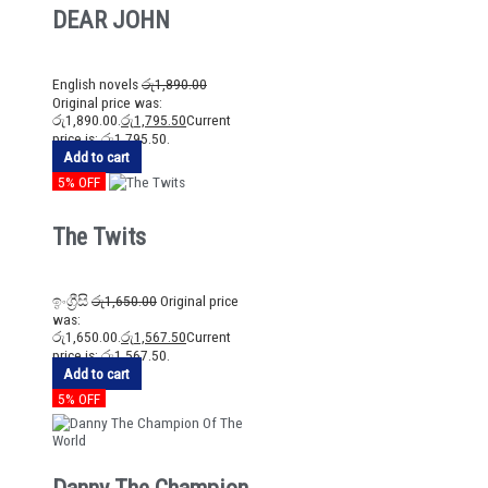
DEAR JOHN
English novels
රු
1,890.00
Original price was:
රු1,890.00.
රු
1,795.50
Current
price is: රු1,795.50.
Add to cart
5% OFF
The Twits
ඉංග්‍රීසි
රු
1,650.00
Original price
was:
රු1,650.00.
රු
1,567.50
Current
price is: රු1,567.50.
Add to cart
5% OFF