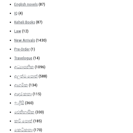
English novels
(87)
IQ
(4)
Keheli Books
(87)
Law
(12)
New Arrivals
(1430)
Pre-Order
(1)
Travelogue
(14)
අධ්‍යාපනික
(1096)
අලුත්ම පොත්
(588)
ආගමික
(134)
ආදර කතා
(115)
ඉංග්‍රීසි
(360)
ඓතිහාසික
(330)
කවි පොත්
(185)
කෙටිකතා
(170)