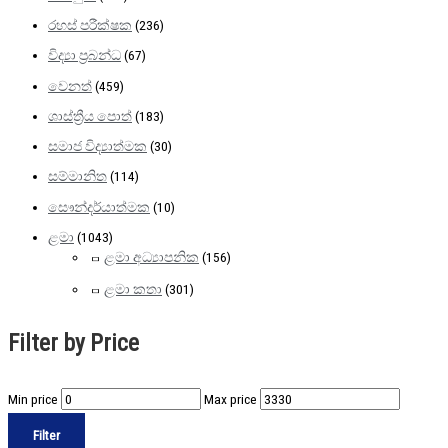
රහස් පරීක්ෂක
(236)
විද්‍යා ප්‍රබන්ධ
(67)
වෙනත්
(459)
ශාස්ත්‍රීය පොත්
(183)
සමාජ විද්‍යාත්මක
(30)
සම්මානිත
(114)
සෞන්දර්යාත්මක
(10)
ළමා
(1043)
ළමා අධ්‍යාපනික
(156)
ළමා කතා
(301)
Filter by Price
Min price
Max price
Filter