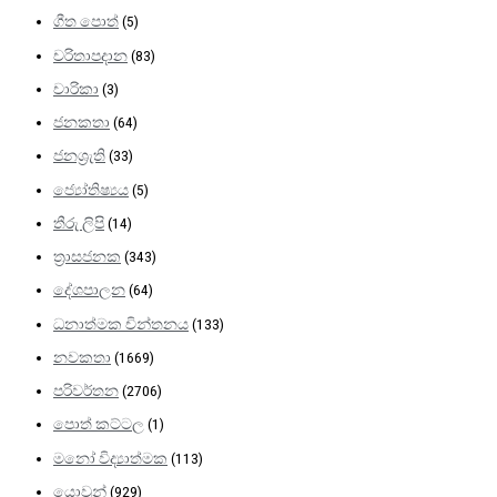
ගීත පොත්
(5)
චරිතාපදාන
(83)
චාරිකා
(3)
ජනකතා
(64)
ජනශ්‍රැති
(33)
ජ්‍යෝතිෂ්‍යය
(5)
තීරු ලිපි
(14)
ත්‍රාසජනක
(343)
දේශපාලන
(64)
ධනාත්මක චින්තනය
(133)
නවකතා
(1669)
පරිවර්තන
(2706)
පොත් කට්ටල
(1)
මනෝ විද්‍යාත්මක​
(113)
යොවුන්
(929)