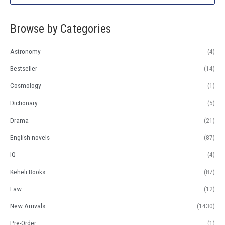
r
r
h
i
i
f
Browse by Categories
c
c
o
e
e
Astronomy
(4)
r
:
Bestseller
(14)
Cosmology
(1)
Dictionary
(5)
Drama
(21)
English novels
(87)
IQ
(4)
Keheli Books
(87)
Law
(12)
New Arrivals
(1430)
Pre-Order
(1)