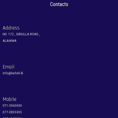
Contacts
Address
NO. 172 , GIRIULLA ROAD ,
ALAWWA
Email
info@keheli.lk
Mobile
071-3560430
077-2855305