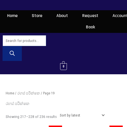
Skip
to
Home
Store
About
Request
Accoun
content
Book
Products
search
0
Sorted
Home
/
රහස් පරීක්ෂක
/ Page 19
by
latest
රහස් පරීක්ෂක
Showing 217–228 of 236 results