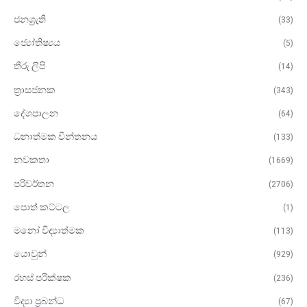
ජනශ්‍රැති
(33)
ජ්‍යෝතිෂ්‍යය
(5)
තීරු ලිපි
(14)
ත්‍රාසජනක
(343)
දේශපාලන
(64)
ධනාත්මක චින්තනය
(133)
නවකතා
(1669)
පරිවර්තන
(2706)
පොත් කට්ටල
(1)
මනෝ විද්‍යාත්මක​
(113)
යොවුන්
(929)
රහස් පරීක්ෂක
(236)
විද්‍යා ප්‍රබන්ධ
(67)