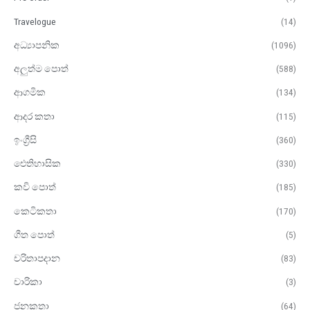
Travelogue
(14)
අධ්‍යාපනික
(1096)
අලුත්ම පොත්
(588)
ආගමික
(134)
ආදර කතා
(115)
ඉංග්‍රීසි
(360)
ඓතිහාසික
(330)
කවි පොත්
(185)
කෙටිකතා
(170)
ගීත පොත්
(5)
චරිතාපදාන
(83)
චාරිකා
(3)
ජනකතා
(64)