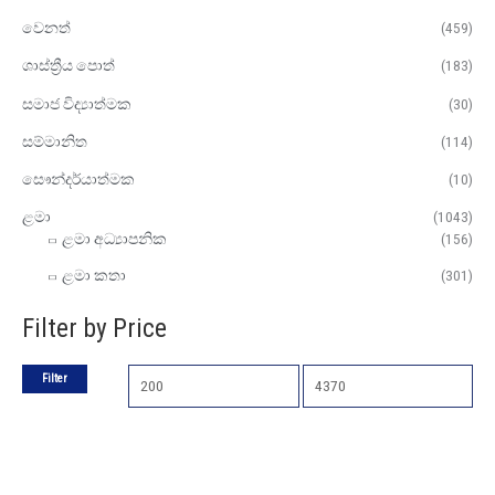
වෙනත්
(459)
ශාස්ත්‍රීය පොත්
(183)
සමාජ විද්‍යාත්මක
(30)
සම්මානිත
(114)
සෞන්දර්යාත්මක
(10)
ළමා
(1043)
ළමා අධ්‍යාපනික
(156)
ළමා කතා
(301)
Filter by Price
Filter