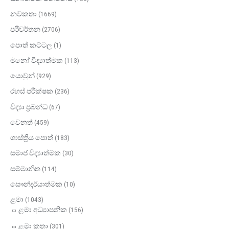
නවකතා
(1669)
පරිවර්තන
(2706)
පොත් කට්ටල
(1)
මනෝ විද්‍යාත්මක​
(113)
යොවුන්
(929)
රහස් පරීක්ෂක
(236)
විද්‍යා ප්‍රබන්ධ
(67)
වෙනත්
(459)
ශාස්ත්‍රීය පොත්
(183)
සමාජ විද්‍යාත්මක
(30)
සම්මානිත
(114)
සෞන්දර්යාත්මක
(10)
ළමා
(1043)
ළමා අධ්‍යාපනික
(156)
ළමා කතා
(301)