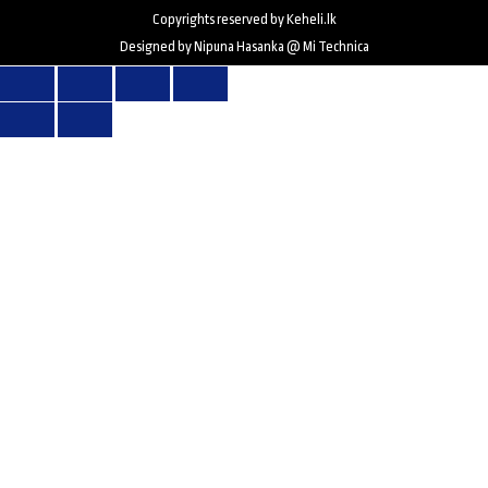
Copyrights reserved by Keheli.lk
Designed by Nipuna Hasanka @ Mi Technica