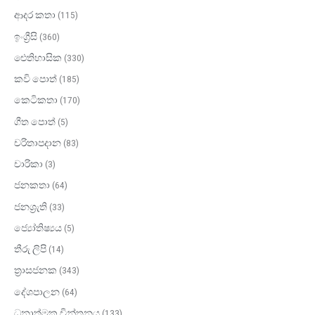
ආදර කතා
(115)
ඉංග්‍රීසි
(360)
ඓතිහාසික
(330)
කවි පොත්
(185)
කෙටිකතා
(170)
ගීත පොත්
(5)
චරිතාපදාන
(83)
චාරිකා
(3)
ජනකතා
(64)
ජනශ්‍රැති
(33)
ජ්‍යෝතිෂ්‍යය
(5)
තීරු ලිපි
(14)
ත්‍රාසජනක
(343)
දේශපාලන
(64)
ධනාත්මක චින්තනය
(133)