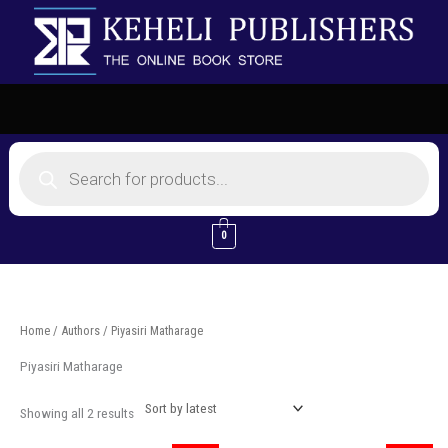
Skip
to
content
Products
search
0
Sorted
Home
/ Authors / Piyasiri Matharage
by
latest
Piyasiri Matharage
Showing all 2 results