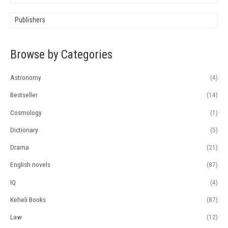
r
p
p
Publishers
c
r
r
h
i
i
f
Browse by Categories
c
c
o
e
e
r
Astronomy
(4)
:
Bestseller
(14)
Cosmology
(1)
Dictionary
(5)
Drama
(21)
English novels
(87)
IQ
(4)
Keheli Books
(87)
Law
(12)