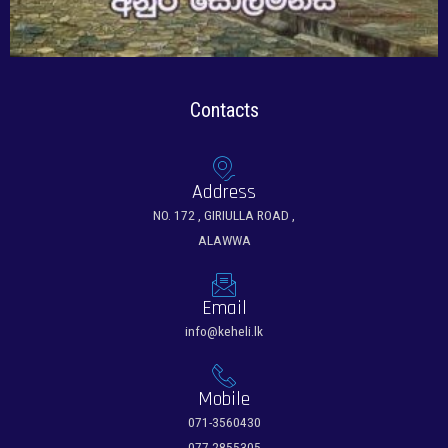
Sale!
Contacts
Address
NO. 172 , GIRIULLA ROAD ,
ALAWWA
Email
info@keheli.lk
Mobile
071-3560430
077-2855305