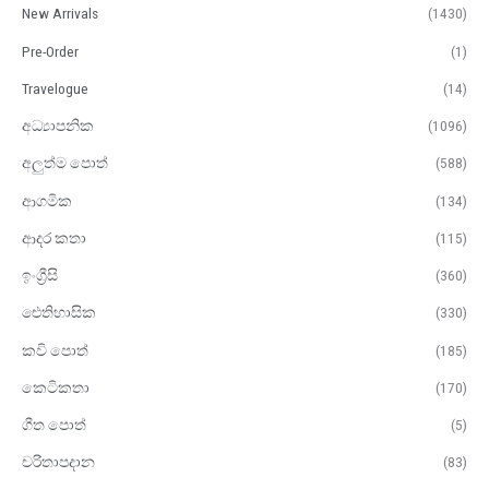
New Arrivals
(1430)
Pre-Order
(1)
Travelogue
(14)
අධ්‍යාපනික
(1096)
අලුත්ම පොත්
(588)
ආගමික
(134)
ආදර කතා
(115)
ඉංග්‍රීසි
(360)
ඓතිහාසික
(330)
කවි පොත්
(185)
කෙටිකතා
(170)
ගීත පොත්
(5)
චරිතාපදාන
(83)