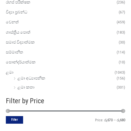
රහස් පරීක්ෂක
(236)
විද්‍යා ප්‍රබන්ධ
(67)
වෙනත්
(459)
ශාස්ත්‍රීය පොත්
(183)
සමාජ විද්‍යාත්මක
(30)
සම්මානිත
(114)
සෞන්දර්යාත්මක
(10)
ළමා
(1043)
ළමා අධ්‍යාපනික
(156)
ළමා කතා
(301)
Filter by Price
Filter
Price:
රු670
—
රු680