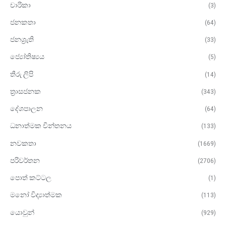
චාරිකා
(3)
ජනකතා
(64)
ජනශ්‍රැති
(33)
ජ්‍යෝතිෂ්‍යය
(5)
තීරු ලිපි
(14)
ත්‍රාසජනක
(343)
දේශපාලන
(64)
ධනාත්මක චින්තනය
(133)
නවකතා
(1669)
පරිවර්තන
(2706)
පොත් කට්ටල
(1)
මනෝ විද්‍යාත්මක​
(113)
යොවුන්
(929)