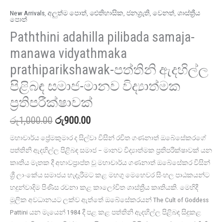
quantity
New Arrivals
,
අලුත්ම පොත්
,
ඓතිහාසික
,
ජනශ්‍රැති
,
වෙනත්
,
ශාස්ත්‍රීය
පොත්
Paththini adahilla pilibada samaja-
manawa vidyathmaka
prathiparikshawak-පත්තිනි ඇදහිල්ල
පිළිබඳ සමාජ-මානව විද්‍යාත්මක
ප්‍රතිපරීක්ෂාවක්
රු
1,000.00
රු
900.00
මහාචාර්ය ප්‍රේමකුමාර ද සිල්වා විසින් රචිත ගණනාත් ඔබේසේකරගේ
පත්තිනි ඇදහිල්ල පිළිබඳ සමාජ – මානව විද්‍යාත්මක ප්‍රතිපරීක්ෂාවක් යන
කෘතිය මෑතක දී අභාවප්‍රාප්ත වූ මහාචාර්ය ගණනාත් ඔබේසේකර විසින්
ශ්‍රී ලාංකේය සමාජය හැදෑරීමට කළ මහගු මෙහෙවර සිංහල පාඨකයන්ට
හදුන්වාදිම පිණිස රචනා කළ කාලෝචිත ශාස්ත්‍රීය කෘතියකි. මෙහිදී
මූලික අවධානයට ලක්ව ඇත්තේ ඔබේසේකරයන් The Cult of Goddess
Pattini යන මැයෙන් 1984 දී පළ කළ පත්තිනි ඇදහිල්ල පිළිබඳ සිදුකළ