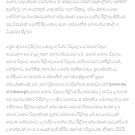
මානව විද්‍යාත්මක විමර්ශනය යි. කතුවරයා විසින් පසුකාලීනව පත්තිනි
ඇදහිල්ල හා අනෙකුත් යාතු කර්ම ගැන සිදුකළ පර්යේෂණ යොදා
ගනිමින් ඔබේසේකරයන්ගේ පර්යේෂණ සොයා ගැනීම පිළිබඳ කිසියම්
පසු විපරමක් මෙහිදී සිදු කොට ඇත.- සම්මානිත මහාචාර්ය කාලිංග
ටියුඩර් ද සිල්වා
ප්‍රේම කුමාර ද සිල්වා කොළඹ විශ්ව විද්‍යාලයේ සමාජ විද්‍යා
අධ්‍යයනාංශයේ මුලාසන මහාචාර්යවරයා වේ. සමාජ මානව විද්‍යාව,
සමාජ විද්‍යාව, ආගම පිළිබඳ සමාජ විද්‍යාව, අභිචාර සහ වත්පිළිවෙත්,
වන්දනාව, ආන්තික ජනවර්ග මෙන්ම ජාතිකවාදය, ප්‍රචණ්ඩත්වය,
සංහිඳියාව හා තරුණ සංස්කෘතීන් යන ක්ෂේත්‍රයන්හී ප්‍රමුඛ
පර්යේෂකයකු වේ. මහා බ්‍රිතාන්‍යයේ එඩින්බරා සරසවියෙන් (University
of Edinburgh) සමාජ මානව විද්‍යාව පිළිබඳ සිය ආචාර්ය උපාධිය ලබාගත්
ඔහු ඔබේසේකර විසින් ලාංකේය සමාජය, සංස්කෘතිය, දේශපාලනය සහ
ඉතිහාසය පිළිබද ඔහුගේ පර්යේෂණ ඔස්සේ නිරාවරණය කරන ලද
සමාජ මානව විද්‍යාත්මක දැනුම් සම්භාරය පිළිබද යම් අවබෝධයක්
තරුණ පරම්පරාවට ලබාදීම මෙන්ම ඒවා පිළිබද පර්යේෂණ පැවැත්වීමේ
උනන්දුවක් හා සංවාදයක් ඇති කිරීම සඳහාත් පරිශ්‍රමයක නිරතව සිටියි.