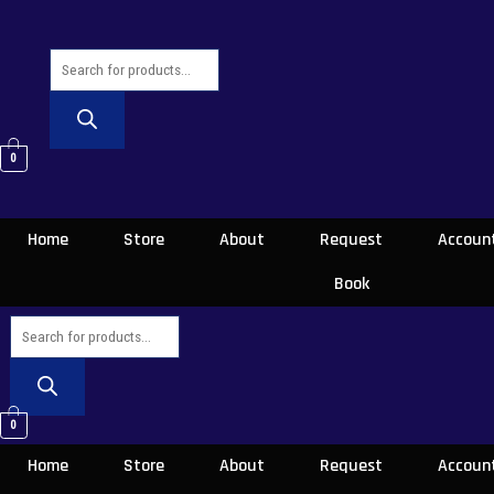
Skip
Products
Products
to
search
search
content
0
Home
Store
About
Request
Accoun
Book
0
Home
Store
About
Request
Accoun