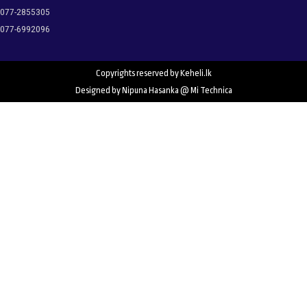
077-2855305
077-6992096
Copyrights reserved by Keheli.lk
Designed by Nipuna Hasanka @ Mi Technica