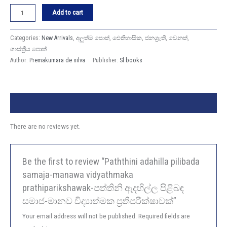
Add to cart
Categories:
New Arrivals
,
අලුත්ම පොත්
,
ඓතිහාසික
,
ජනශ්‍රැති
,
වෙනත්
,
ශාස්ත්‍රීය පොත්
Author:
Premakumara de silva
Publisher:
Sl books
Reviews (0)
There are no reviews yet.
Be the first to review “Paththini adahilla pilibada
samaja-manawa vidyathmaka
prathiparikshawak-පත්තිනි ඇදහිල්ල පිළිබඳ
සමාජ-මානව විද්‍යාත්මක ප්‍රතිපරීක්ෂාවක්”
Your email address will not be published.
Required fields are